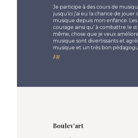
e vie, une routine, de
Je participe à des cours de musiq
t ça peut être
jusqu’ici j’ai eu la chance de jouer
musique depuis mon enfance. Les c
courage ainsi qu’ à combattre le s
même, chose que je veux améliorer
musique sont divertissants et agré
musique et un très bon pédagogu
FR
Boulev’art