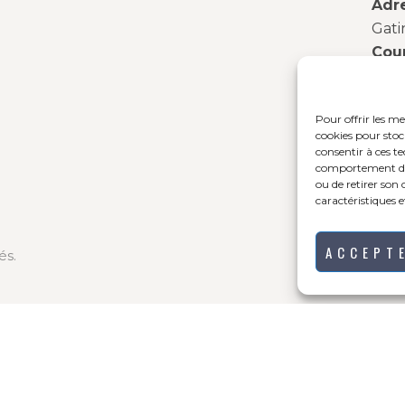
Adr
Gati
Cour
‎ ‎
Merc
Pour offrir les me
Jeud
cookies pour stoc
Same
consentir à ces t
comportement de n
ou de retirer son
caractéristiques e
ACCEPT
és.