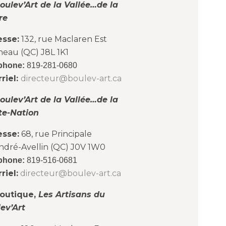
oulev’Art de la Vallée…de la
re
esse:
132, rue Maclaren Est
neau (QC) J8L 1K1
phone:
819-281-0680
riel:
directeur@boulev-art.ca
oulev’Art de la Vallée…de la
te-Nation
esse:
68, rue Principale
ndré-Avellin (QC) J0V 1W0
phone:
819-516-0681
riel:
directeur@boulev-art.ca
outique,
Les Artisans du
ev’Art