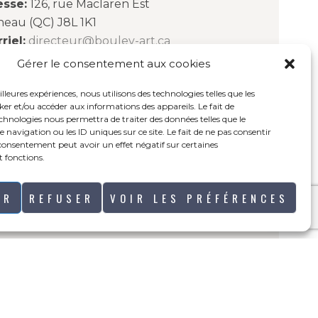
esse:
126, rue Maclaren Est
neau (QC) J8L 1K1
riel:
directeur@boulev-art.ca
Gérer le consentement aux cookies
redi : 11h00 à 15h00
illeures expériences, nous utilisons des technologies telles que les
i et vendredi : 11h00 à 19h00
ker et/ou accéder aux informations des appareils. Le fait de
di : 10h00 à 16h00
echnologies nous permettra de traiter des données telles que le
avigation ou les ID uniques sur ce site. Le fait de ne pas consentir
 consentement peut avoir un effet négatif sur certaines
t fonctions.
ER
REFUSER
VOIR LES PRÉFÉRENCES