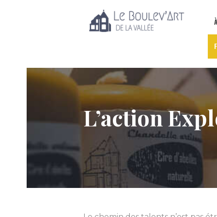
L’action Expl
Le chemin des talents n’est pas ét