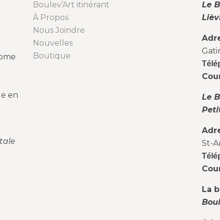
Boulev’Art itinérant
Le B
À Propos
Lièv
Nous Joindre
Adr
Nouvelles
Gati
Boutique
nome
Télé
Cour
le en
Le B
Peti
Adr
tale
St-A
Télé
Cour
La b
Boul