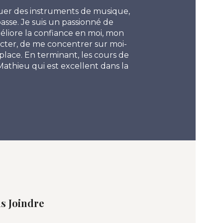
ouer des instruments de musique,
L’art me permet d’êt
 basse. Je suis un passionné de
m’exprimer. Les arts 
liore la confiance en moi, mon
impossible de créer 
ecter, de me concentrer sur moi-
Tournesol
lace. En terminant, les cours de
Mathieu qui est excellent dans la
s Joindre