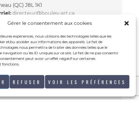
neau (QC) J8L 1K1
riel:
directeur@boulev-art.ca
Gérer le consentement aux cookies
redi : 11h00 à 15h00
illeures expériences, nous utilisons des technologies telles que les
i et vendredi : 11h00 à 19h00
ker et/ou accéder aux informations des appareils. Le fait de
di : 10h00 à 16h00
echnologies nous permettra de traiter des données telles que le
avigation ou les ID uniques sur ce site. Le fait de ne pas consentir
 consentement peut avoir un effet négatif sur certaines
t fonctions.
ER
REFUSER
VOIR LES PRÉFÉRENCES