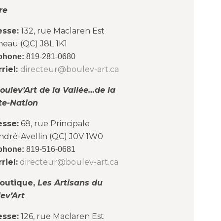
re
esse:
132, rue Maclaren Est
neau (QC) J8L 1K1
phone:
819-281-0680
riel:
directeur@boulev-art.ca
oulev’Art de la Vallée…de la
te-Nation
esse:
68, rue Principale
ndré-Avellin (QC) J0V 1W0
phone:
819-516-0681
riel:
directeur@boulev-art.ca
outique,
Les Artisans du
ev’Art
esse:
126, rue Maclaren Est