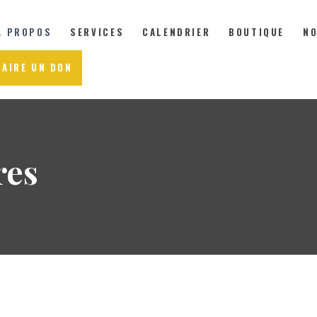
À PROPOS
SERVICES
CALENDRIER
BOUTIQUE
NO
FAIRE UN DON
À PROPOS
SERVICES
res
CALENDRIER
BOUTIQUE
NOUVELLES
NOUS JOINDRE