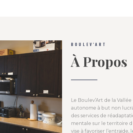
BOULEV'ART
À Propos
Le Boulev’Art de la Vall
autonome à but non lucrati
des services de réadaptati
mentale sur le territoire
vise à favoriser l’entraide,