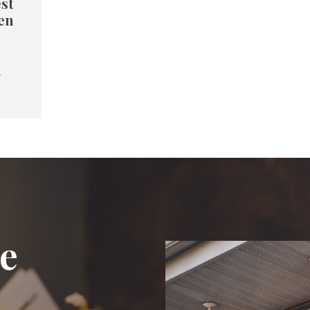
st
ien
a
re