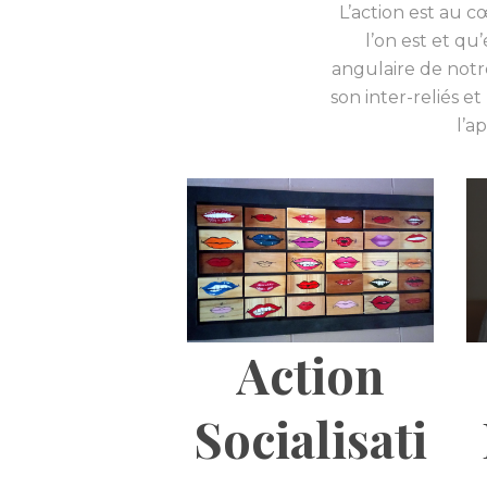
L’action est au c
l’on est et qu’
angulaire de notr
son inter-reliés e
l’a
Action
Socialisati