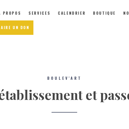
À PROPOS
SERVICES
CALENDRIER
BOUTIQUE
NO
FAIRE UN DON
À PROPOS
SERVICES
CALENDRIER
BOULEV'ART
établissement et passe
BOUTIQUE
NOUVELLES
NOUS JOINDRE