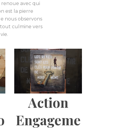
on renoue avec qui
on est la pierre
que nous observons
e tout culmine vers
vie.
Action
o
Engageme