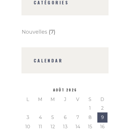
CATÉGORIES
Nouvelles
(7)
CALENDAR
AOÛT 2026
L
M
M
J
V
S
D
1
2
3
4
5
6
7
8
9
10
11
12
13
14
15
16