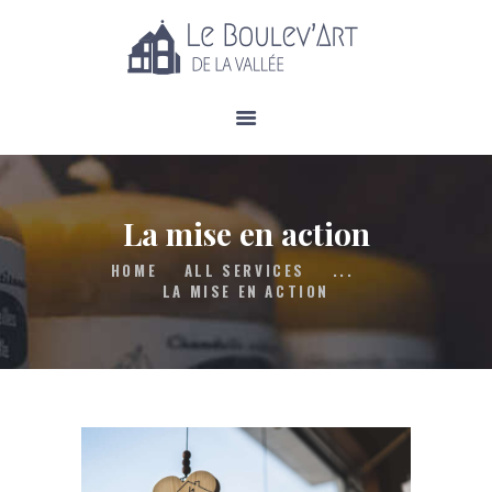
À PROPOS
SERVICES
La mise en action
CALENDRIER
BOUTIQUE
HOME
ALL SERVICES
...
LA MISE EN ACTION
NOUVELLES
NOUS JOINDRE
FAIRE UN DON