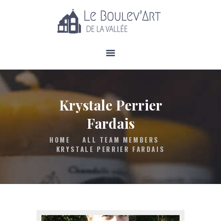
À PROPOS
SERVICES
Krystale Perrier
CALENDRIER
Fardais
BOUTIQUE
NOUVELLES
HOME
ALL TEAM MEMBERS
KRYSTALE PERRIER FARDAIS
NOUS JOINDRE
FAIRE UN DON